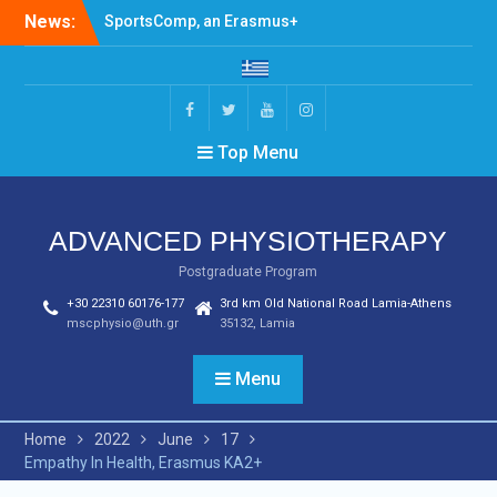
Skip
News:
SportsComp, an Erasmus+
to
Programme, held the first
content
meeting at Jamk
University of Applied
Sciences, Jyväskylä,
Facebook
Twitter
Youtube
Instagram
Finland
Top Menu
Teaching Program –
Spring 2024-2025
Invitation for Participation
in Erasmus+ SportsComp
ADVANCED PHYSIOTHERAPY
Project Activities
Postgraduate Program
+30 22310 60176-177
3rd km Old National Road Lamia-Athens
mscphysio@uth.gr
35132, Lamia
Menu
Home
2022
June
17
Empathy In Health, Erasmus KA2+