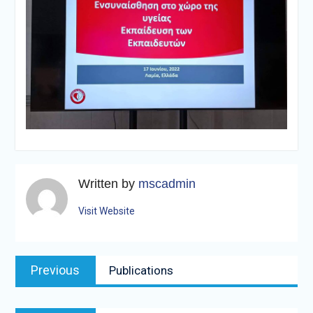
Written by
mscadmin
Visit Website
Post
Previous
Previous
Publications
navigation
post: