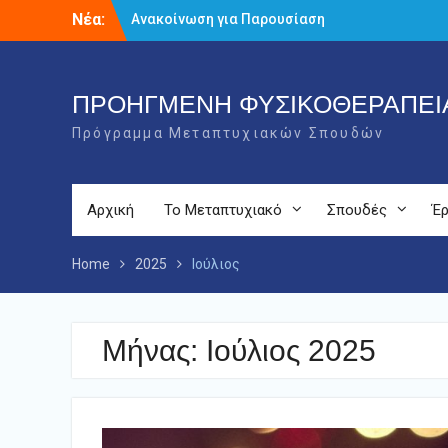
Skip
Νέα:
Ανακοίνωση για Παρουσίαση
to
Διπλωματικών Εργασιών του ΠΜΣ
content
Προηγμένη Φυσικοθεραπεία
Ορκωμοσία Τμήματος
ΠΡΟΗΓΜΕΝΗ ΦΥΣΙΚΟΘΕΡΑΠΕΙ
Πρόγραμμα Τελετής Ορκωμοσίας –
Ιούλιος 2026
Πρόγραμμα Μεταπτυχιακών Σπουδών
Αρχική
Το Μεταπτυχιακό
Σπουδές
Έρ
Home
2025
Ιούλιος
Μήνας:
Ιούλιος 2025