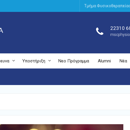
Τμήμα Φυσικοθεραπεία
22310 6
Α
mscphysio
ευνα
Υποστήριξη
Νεο Πρόγραμμα
Alumni
Νέα