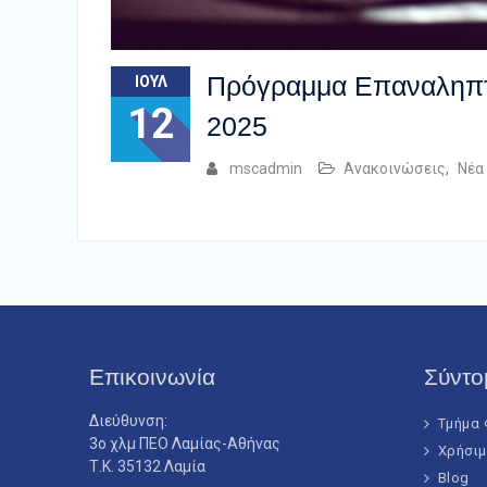
Πρόγραμμα Επαναληπτ
ΙΟΎΛ
12
2025
mscadmin
Ανακοινώσεις
,
Νέα
Επικοινωνία
Σύντο
Διεύθυνση:
Τμήμα 
3ο χλμ ΠΕΟ Λαμίας-Αθήνας
Χρήσιμ
Τ.Κ. 35132 Λαμία
Blog