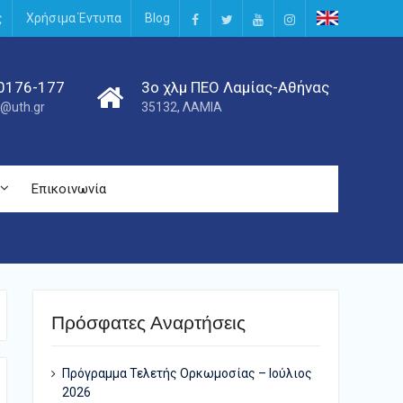
ς
Χρήσιμα Έντυπα
Blog
Facebook
Twitter
Youtube
Instagram
0176-177
3ο χλμ ΠΕΟ Λαμίας-Αθήνας
@uth.gr
35132, ΛΑΜΙΑ
Επικοινωνία
Πρόσφατες Αναρτήσεις
Πρόγραμμα Τελετής Ορκωμοσίας – Ιούλιος
2026