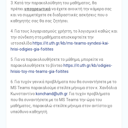
3. Κατά την παρακολούθηση του μαθήματος, θα
πρέπει
υποχρεωτικά
να έχετε ανοικτή την κάμερα σας
και να συμμετέχετε σε διαδραστικές ασκήσεις που ο
καθηγητής σας θα σας ζητήσει.
4. Για τους λογαριασμούς χρήστη, το λογισμικό καθώς και
την σύνδεση στα μαθήματα επισκεφτείτε την
ιστοσελίδα
https://it.uth.gr/kb/ms-teams-syndesi-kai-
hrisi-odigies-gia-foitites
5. Για να παρακολουθήσετε το μάθημα, μπορείτε να
παρακολουθήσετε το βίντεο
https://it.uth.gr/kb/odigies-
hrisis-toy-ms-teams-gia-foitites
6. Για τυχόν γενικά προβλήματα που θα συναντήσετε με το
MS Teams παρακαλούμε στείλτε μήνυμα στον κ. Χανδόλια
Κωνσταντίνο
konchand@uth.gr
. Για τυχόν προβλήματα
που θα συναντήσετε με το MS Teams την ώρα του
μαθήματος, παρακαλώ στείλτε μήνυμα στον αντίστοιχο
υπεύθυνο καθηγητή.