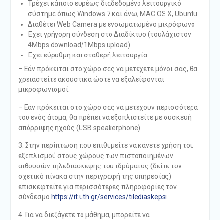
Τρέχει κάποιο ευρέως διαδεδομένο λειτουργικό
σύστημα όπως Windows 7 και άνω, MAC OS X, Ubuntu
Διαθέτει Web Camera με ενσωματωμένο μικρόφωνο
Έχει γρήγορη σύνδεση στο Διαδίκτυο (τουλάχιστον
4Mbps download/1Mbps upload)
Έχει εύρυθμη και σταθερή λειτουργία
– Εάν πρόκειται στο χώρο σας να μετέχετε μόνοι σας, θα
χρειαστείτε ακουστικά ώστε να εξαλείφονται
μικροφωνισμοί.
– Εάν πρόκειται στο χώρο σας να μετέχουν περισσότερα
του ενός άτομα, θα πρέπει να εξοπλιστείτε με συσκευή
απόρριψης ηχούς (USB speakerphone).
3. Στην περίπτωση που επιθυμείτε να κάνετε χρήση του
εξοπλισμού στους χώρους των πιστοποιημένων
αιθουσών τηλεδιάσκεψης του ιδρύματος (δείτε τον
σχετικό πίνακα στην περιγραφή της υπηρεσίας)
επισκεφτείτε για περισσότερες πληροφορίες τον
σύνδεσμο
https://it.uth.gr/services/tilediaskepsi
4. Για να διεξάγετε το μάθημα, μπορείτε να