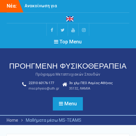
Skip
Νέα:
Ανακοίνωση για
to
Παρουσίαση
content
Διπλωματικών Εργασιών
του ΠΜΣ Προηγμένη
Φυσικοθεραπεία
Facebook
Twitter
Youtube
Instagram
Ορκωμοσία Τμήματος
Top Menu
Πρόγραμμα Τελετής
Ορκωμοσίας – Ιούλιος
2026
ΠΡΟΗΓΜΕΝΗ ΦΥΣΙΚΟΘΕΡΑΠΕΙΑ
Πρόγραμμα Μεταπτυχιακών Σπουδών
22310 60176-177
3ο χλμ ΠΕΟ Λαμίας-Αθήνας
mscphysio@uth.gr
35132, ΛΑΜΙΑ
Menu
Home
Μαθήματα μέσω MS-TEAMS