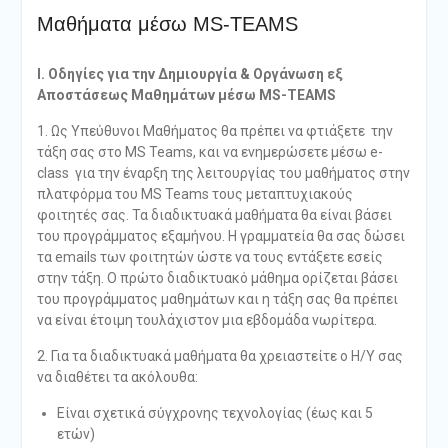
Μαθήματα μέσω MS-TEAMS
Ι. Οδηγίες για την Δημιουργία & Οργάνωση εξ
Αποστάσεως Μαθημάτων μέσω MS
-TEAMS
1. Ως Υπεύθυνοι Μαθήματος θα πρέπει να φτιάξετε την
τάξη σας στο MS Teams, και να ενημερώσετε μέσω e-
class για την έναρξη της λειτουργίας του μαθήματος στην
πλατφόρμα του MS Teams τους μεταπτυχιακούς
φοιτητές σας. Τα διαδικτυακά μαθήματα θα είναι βάσει
του προγράμματος εξαμήνου. Η γραμματεία θα σας δώσει
τα emails των φοιτητών ώστε να τους εντάξετε εσείς
στην τάξη. Ο πρώτο διαδικτυακό μάθημα ορίζεται βάσει
του προγράμματος μαθημάτων και η τάξη σας θα πρέπει
να είναι έτοιμη τουλάχιστον μια εβδομάδα νωρίτερα.
2. Για τα διαδικτυακά μαθήματα θα χρειαστείτε ο Η/Υ σας
να διαθέτει τα ακόλουθα:
Είναι σχετικά σύγχρονης τεχνολογίας (έως και 5
ετών)