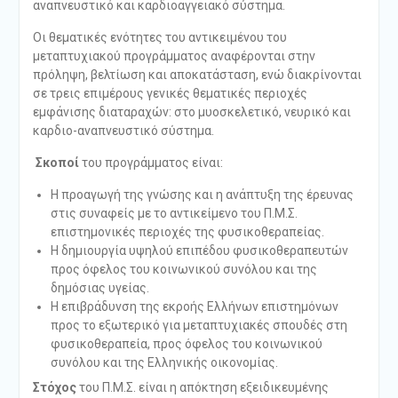
αναπνευστικό και καρδιοαγγειακό σύστημα.
Οι θεματικές ενότητες του αντικειμένου του
μεταπτυχιακού προγράμματος αναφέρονται στην
πρόληψη, βελτίωση και αποκατάσταση, ενώ διακρίνονται
σε τρεις επιμέρους γενικές θεματικές περιοχές
εμφάνισης διαταραχών: στο μυοσκελετικό, νευρικό και
καρδιο-αναπνευστικό σύστημα.
Σκοποί
του προγράμματος είναι:
Η προαγωγή της γνώσης και η ανάπτυξη της έρευνας
στις συναφείς με το αντικείμενο του Π.Μ.Σ.
επιστημονικές περιοχές της φυσικοθεραπείας.
Η δημιουργία υψηλού επιπέδου φυσικοθεραπευτών
προς όφελος του κοινωνικού συνόλου και της
δημόσιας υγείας.
Η επιβράδυνση της εκροής Ελλήνων επιστημόνων
προς το εξωτερικό για μεταπτυχιακές σπουδές στη
φυσικοθεραπεία, προς όφελος του κοινωνικού
συνόλου και της Ελληνικής οικονομίας.
Στόχος
του Π.Μ.Σ. είναι η απόκτηση εξειδικευμένης