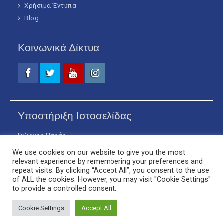
Χρήσιμα Έντυπα
Blog
Κοινωνικά Δίκτυα
Facebook
Twitter
Youtube
Instagram
Υποστήριξη Ιστοσελίδας
Γιώργος Παράς
Επίκουρος Καθηγητής
We use cookies on our website to give you the most
relevant experience by remembering your preferences and
Ηλίας Χόντος
repeat visits. By clicking “Accept All”, you consent to the use
Τεχνικός Σύμβουλος
of ALL the cookies. However, you may visit "Cookie Settings"
to provide a controlled consent.
Cookie Settings
Accept All
Copyright © 2026
ΠΡΟΗΓΜΕΝΗ ΦΥΣΙΚΟΘΕΡΑΠΕΙΑ