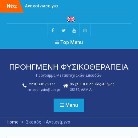
Skip
Νέα:
Ανακοίνωση για
to
Παρουσίαση
content
Διπλωματικών Εργασιών
του ΠΜΣ Προηγμένη
Φυσικοθεραπεία
Facebook
Twitter
Youtube
Instagram
Ορκωμοσία Τμήματος
Top Menu
Πρόγραμμα Τελετής
Ορκωμοσίας – Ιούλιος
2026
ΠΡΟΗΓΜΕΝΗ ΦΥΣΙΚΟΘΕΡΑΠΕΙΑ
Πρόγραμμα Μεταπτυχιακών Σπουδών
22310 60176-177
3ο χλμ ΠΕΟ Λαμίας-Αθήνας
mscphysio@uth.gr
35132, ΛΑΜΙΑ
Menu
Home
Σκοπός – Αντικείμενο