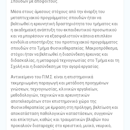
Σπουδών με αποφοίτους.
Μέσα στους άμεσους στόχους από την έναρξη του
μεταπτυχιακού προγράμματος σπουδών ήταν να
βελτιωθεί η ερευνητική δραστηριότητα του τμήματος και
η ακαδημαϊκή ανάπτυξη του εκπαιδευτικού προσωπικού
και να μπορέσουν να εξασφαλιστούν κάποια επιπλέον
κονδύλια υποστήριξης του προπτυχιακού προγράμματος
σπουδών στο Τμήμα Φυσικοθεραπείας. Μακροπρόθεσμα,
στόχοι ήταν να βελτιωθεί η διασύνδεση έρευνας και
διδασκαλίας, η μεταφορά τεχνογνωσίας στο Τμήμα και τη
Σχολή και η διασύνδεση με την αγορά εργασίας.
Αντικείμενο του Π.Μ.Σ. είναι η επιστημονικά
τεκμηριωμένη παραγωγή και μετάδοση προηγμένων
γνώσεων, τεχνογνωσίας, κλινικών εργαλείων,
μεθοδολογιών, τεχνικών και ερευνητικών
αποτελεσμάτων στον επιστημονικό χώρο της
Φυσικοθεραπείας με έμφαση στη πρόληψη, βελτίωση και
αποκατάσταση παθολογικών καταστάσεων, συγγενών
και επίκτητων, καθώς και τραυματικών βλαβών που
προκαλούν διαταραχές στο ερειστικό, μυϊκό, νευρικό,