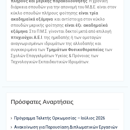
πλήρους και μερικής παρακολούθησης
. Η χρονική
διάρκεια σπουδών για την απονομή του Μ.Δ.Ε. είναι στον
κύκλο σπουδών πλήρους φοίτησης
είναι τρία
ακαδημαϊκά εξάμηνα
και αντίστοιχα στον κύκλο
σπουδών μερικής φοίτησης
είναι έξι ακαδημαϊκά
εξάμηνα
. Στο Π.Μ.Σ. γίνονται δεκτοί μετά από επιλογή
πτυχιούχοι Α.Ε.Ι
. της ημεδαπής ή των ομοταγών
αναγνωρισμένων ιδρυμάτων της αλλοδαπής και
συγκεκριμένα των
Τμημάτων Φυσικοθεραπείας
των
Σχολών Επαγγελμάτων Υγείας & Πρόνοιας των
Τεχνολογικών Εκπαιδευτικών Ιδρυμάτων.
Πρόσφατες Αναρτήσεις
Πρόγραμμα Τελετής Ορκωμοσίας – Ιούλιος 2026
Ανακοίνωση για Παρουσίαση Διπλωματικών Εργασιών