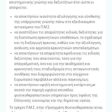
επιστημονικής γνώσης και δεξιοτήτων έτσι ώστε οι
απόφοιτοι:
να αποκτήσουν ικανότητα αξιολόγησης και σύνθεσης
της υπάρχουσας γνώσης πάνω στο εξειδικευμένο
αντικείμενο του Π.Μ.Σ.
να αναπτύξουν τις απαραίτητες ειδικές δεξιότητες για
τη διατύπωση ερευνητικών υποθέσεων, το σχεδιασμό
και τη διεξαγωγή έρευνας, καθώς και την αξιολόγηση,
ανάλυση, και ερμηνεία ερευνητικών αποτελεσμάτων.
να αποκτήσουν τα απαραίτητα εφόδια και τις ειδικές
δεξιότητες που απαιτούνται, τόσο για την
επαγγελματική, όσο και για την ακαδημαϊκή και
ερευνητική τους σταδιοδρομία στις ανταγωνιστικές
συνθήκες που διαμορφώνονται στο σύγχρονο
Ευρωπαϊκό περιβάλλον αλλά και παγκοσμίως.
να αποκτήσουν υψηλή επιστημονική κατάρτιση με
σκοπό την παροχή υψηλού επιπέδου
φυσικοθεραπευτικών υπηρεσιών προς όφελος της
Ελληνικής οικονομίας και της δημόσιας υγείας.
Το τρέχον Π.Μ.Σ. στην «Προηγμένη Φυσικοθεραπεία» είναι