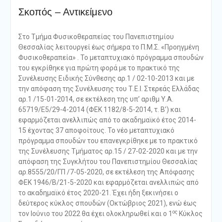
Σκοπός – Αντικείμενο
Στο Τμήμα Φυσικοθεραπείας του Πανεπιστημίου
Θεσσαλίας λειτουργεί έως σήμερα το Π.Μ.Σ. «Προηγμένη
Φυσικοθεραπεία» . Το μεταπτυχιακό πρόγραμμα σπουδών
του εγκρίθηκε για πρώτη φορά με το πρακτικό της
Συνέλευσης Ειδικής Σύνθεσης αρ.1 / 02-10-2013 και με
την απόφαση της Συνέλευσης του Τ.Ε.Ι. Στερεάς Ελλάδας
αρ.1 /15-01-2014, σε εκτέλεση της υπ’ αριθμ Υ.Α.
65719/E5/29-4-2014 (ΦΕΚ 1182/8-5-2014, τ. Β’) και
εφαρμόζεται ανελλιπώς από το ακαδημαϊκό έτος 2014-
15 έχοντας 37 αποφοίτους. Το νέο μεταπτυχιακό
πρόγραμμα σπουδών του επανεγκρίθηκε με το πρακτικό
της Συνέλευσης Τμήματος αρ.15 / 27-02-2020 και με την
απόφαση της Συγκλήτου του Πανεπιστημίου Θεσσαλίας
αρ.8555/20/ΓΠ /7-05-2020, σε εκτέλεση της Απόφασης
ΦΕΚ 1946/Β/21-5-2020 και εφαρμόζεται ανελλιπώς από
το ακαδημαϊκό έτος 2020-21. Έχει ήδη ξεκινήσει ο
δεύτερος κύκλος σπουδών (Οκτώβριος 2021), ενώ έως
ος
τον Ιούνιο του 2022 θα έχει ολοκληρωθεί και ο 1
Κύκλος