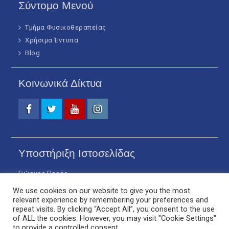
Σύντομο Μενού
Τμήμα Φυσικοθεραπείας
Χρήσιμα Έντυπα
Blog
Κοινωνικά Δίκτυα
Facebook
Twitter
Youtube
Instagram
Υποστήριξη Ιστοσελίδας
Γιώργος Παράς
Επίκουρος Καθηγητής
We use cookies on our website to give you the most
relevant experience by remembering your preferences and
Ηλίας Χόντος
repeat visits. By clicking “Accept All”, you consent to the use
Τεχνικός Σύμβουλος
of ALL the cookies. However, you may visit "Cookie Settings"
to provide a controlled consent.