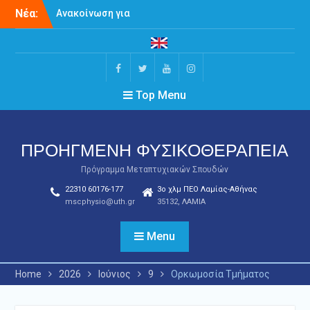
Skip
Ανακοίνωση για
Νέα:
to
Παρουσίαση
content
Διπλωματικών Εργασιών
του ΠΜΣ Προηγμένη
Φυσικοθεραπεία
Ορκωμοσία Τμήματος
Facebook
Twitter
Youtube
Instagram
Top Menu
Πρόγραμμα Τελετής
Ορκωμοσίας – Ιούλιος
2026
ΠΡΟΗΓΜΕΝΗ ΦΥΣΙΚΟΘΕΡΑΠΕΙΑ
Πρόγραμμα Μεταπτυχιακών Σπουδών
22310 60176-177
3ο χλμ ΠΕΟ Λαμίας-Αθήνας
mscphysio@uth.gr
35132, ΛΑΜΙΑ
Menu
Home
2026
Ιούνιος
9
Ορκωμοσία Τμήματος